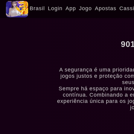
Brasil
Login
App
Jogo
Apostas
Cass
901
A segurança é uma priorida
jogos justos e proteção co
seus
Sempre há espaço para inov
contínua. Combinando a e
experiência única para os j
j