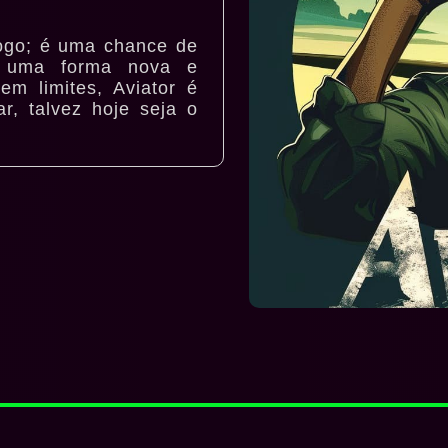
jogo; é uma chance de
e uma forma nova e
m limites, Aviator é
r, talvez hoje seja o