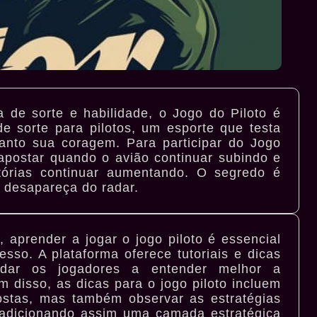
a de sorte e habilidade, o Jogo do Piloto é
de sorte para pilotos, um esporte que testa
uanto sua coragem. Para participar do Jogo
 apostar quando o avião continuar subindo e
itórias continuar aumentando. O segredo é
o desapareça do radar.
 aprender a jogar o jogo piloto é essencial
sso. A plataforma oferece tutoriais e dicas
udar os jogadores a entender melhor a
m disso, as dicas para o jogo piloto incluem
ostas, mas também observar as estratégias
 adicionando assim uma camada estratégica