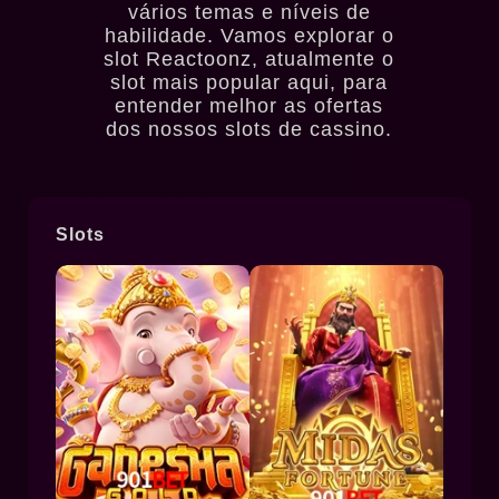
vários temas e níveis de
habilidade. Vamos explorar o
slot Reactoonz, atualmente o
slot mais popular aqui, para
entender melhor as ofertas
dos nossos slots de cassino.
Slots